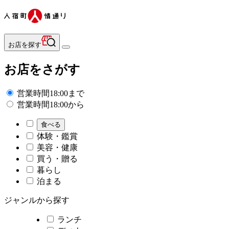
お店を探す
お店をさがす
営業時間18:00まで
営業時間18:00から
食べる
体験・鑑賞
美容・健康
買う・贈る
暮らし
泊まる
ジャンルから探す
ランチ