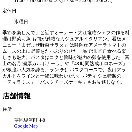
11:00 ~ 14:00(13:00L.O.) 17:30 ~ 22:00(21:00L.O.)
定休日
水曜日
季節を楽しんで」と話すオーナー・大江竜瑠シェフの作る料
理は野菜も魚 も旬が満載なカジュアルイタリアン。看板メ
ニュー「まぜまぜ野菜サラダ」 は静岡産アメーラトマトの
ムースの上に野菜をたっぷりのせた一品で混ぜて 食べる楽
しさも魅力。パスタはコクと旨味が魅力の卵を使用した「富
士の名月 濃厚カルボナーラ」や「48 時間熟成ボロネーズ」
が根強い人気を誇る。ラン チはパスタコースで、夜はアラ
カルトをワインと一緒に味わいたい。パティ シェ特製の
「ティラミス」「バスクチーズケーキ」もお見逃しなく。
店舗情報
住所
葵区駿河町 4-8
Google Map