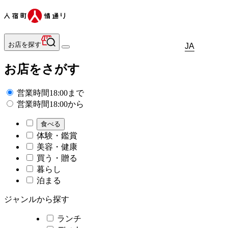
お店を探す
JA
お店をさがす
営業時間18:00まで
営業時間18:00から
食べる
体験・鑑賞
美容・健康
買う・贈る
暮らし
泊まる
ジャンルから探す
ランチ