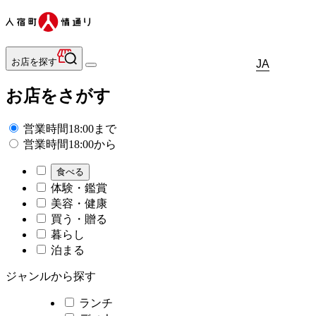
お店を探す
JA
お店をさがす
営業時間18:00まで
営業時間18:00から
食べる
体験・鑑賞
美容・健康
買う・贈る
暮らし
泊まる
ジャンルから探す
ランチ