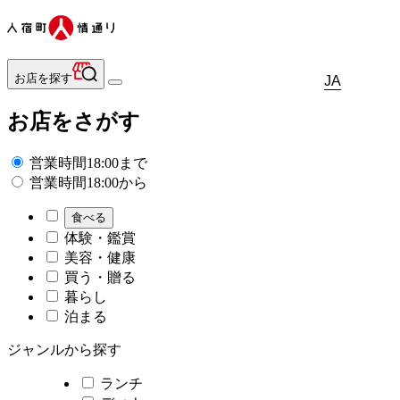
お店を探す
JA
お店をさがす
営業時間18:00まで
営業時間18:00から
食べる
体験・鑑賞
美容・健康
買う・贈る
暮らし
泊まる
ジャンルから探す
ランチ